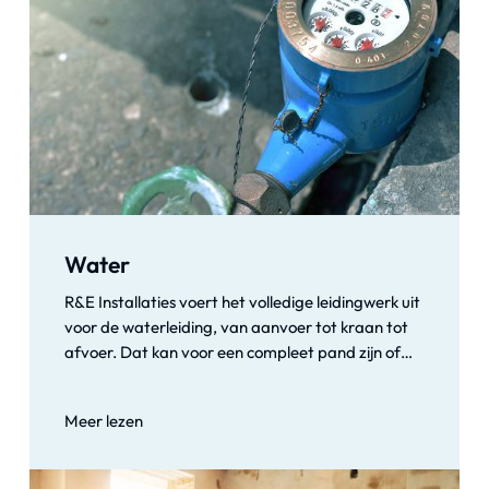
Water
R&E Installaties voert het volledige leidingwerk uit
voor de waterleiding, van aanvoer tot kraan tot
afvoer. Dat kan voor een compleet pand zijn of
voor de renovatie van badkamer, keuken of toilet,
of bijv. voor een buitenkraan. Waar u ook water
Meer lezen
nodig hebt, wij zorgen dat het er komt! Wij
installeren ook waterontharders en geven u
hierover graag advies. Minder kalk in het water