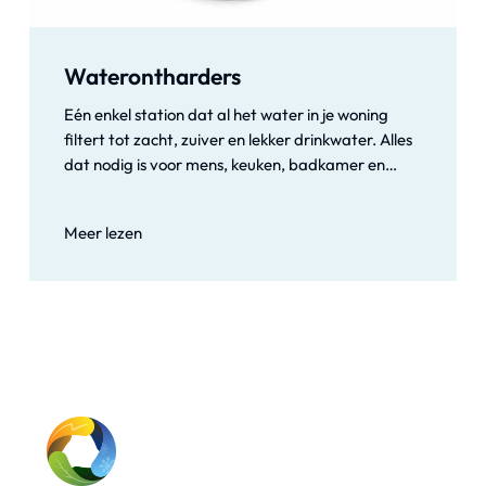
Waterontharders
Eén enkel station dat al het water in je woning
filtert tot zacht, zuiver en lekker drinkwater. Alles
dat nodig is voor mens, keuken, badkamer en
sanitaire installaties uit 1 oplossing. Ontdek het
plezier van zuiver drinkwater rechtstreeks uit je
Meer lezen
eigen kraan met Genius Water®. Onze
waterontharders transformeren niet alleen hard
water in zacht water, maar zorgen ook voor een
heerlijke smaak. Beschermt je huid en haar terwijl
je geniet van alle voordelen van hoogwaardig
water.