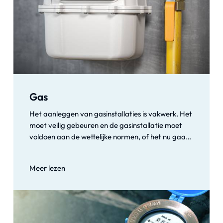
Gas
Het aanleggen van gasinstallaties is vakwerk. Het
moet veilig gebeuren en de gasinstallatie moet
voldoen aan de wettelijke normen, of het nu gaat
om een cv-ketel, gasleidingen of de aansluiting
van een gasfornuis. R&E Installaties beschikt over
Meer lezen
professionele gasmonteurs die veilig werken met
goede producten, zodat u verzekerd bent van een
degelijke installatie. Net zo belangrijk is
regelmatig onderhoud van uw gasinstallatie.