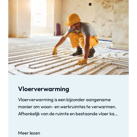
voorkomt kalkaanslag op sanitair, kranen en
wanden.
Vloerverwarming
Vloerverwarming is een bijzonder aangename
manier om woon- en werkruimtes te verwarmen.
Afhankelijk van de ruimte en bestaande vloer kan
dat elektrische vloerverwarming zijn of
vloerverwarming met warm water via leidingen in
Meer lezen
sleuven. Wij maken een legplan en installeren alle