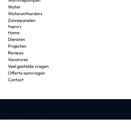
Warmtepompen
Water
Waterontharders
Zonnepanelen
Pagina's
Home
Diensten
Projecten
Reviews
Vacatures
Veel gestelde vragen
Offerte aanvragen
Contact
Copyright 2026 R&E Installaties
Algemene voorwaarden
Privacybeleid
Website door Flits Digital