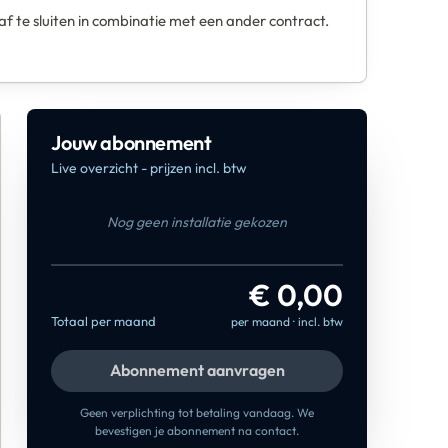
f te sluiten in combinatie met een ander contract.
Jouw abonnement
Live overzicht - prijzen incl. btw
Nog geen installatie gekozen
€ 0,00
Totaal per maand
per maand · incl. btw
Abonnement aanvragen
Geen verplichting tot betaling vandaag. We
bevestigen je abonnement na contact.