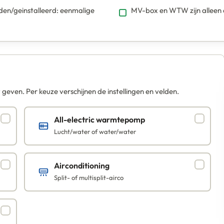
uden/geinstalleerd: eenmalige
MV-box en WTW zijn alleen a
t geven. Per keuze verschijnen de instellingen en velden.
All-electric warmtepomp
Lucht/water of water/water
Airconditioning
Split- of multisplit-airco