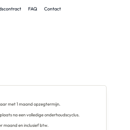
Vrijblijvende offerte
Vrijblijvende offerte
scontract
FAQ
Contact
aar met 1 maand opzegtermijn.
plaats na een volledige onderhoudscyclus.
er maand en inclusief btw.